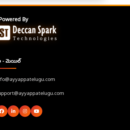
Powered By
 - మెయిల్
nfo@ayyappatelugu.com
upport@ayyappatelugu.com