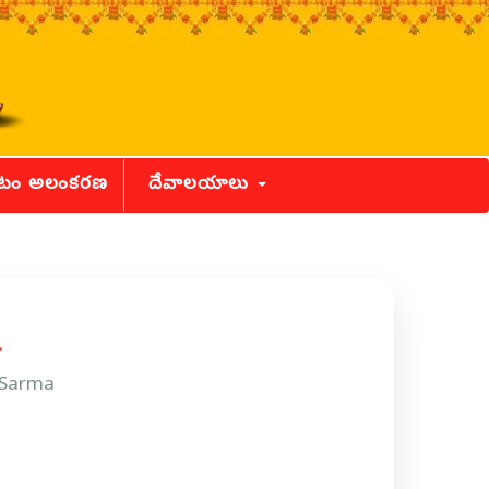
ీటం అలంకరణ
దేవాలయాలు
 Sarma