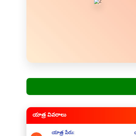
యాత్ర వివరాలు
యాత్ర పేరు: