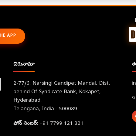
HE APP
చిరునామా
ఈ
2-77/6, Narsingi Gandipet Mandal, Dist,
i
behind Of Syndicate Bank, Kokapet,
s
Hyderabad,
Telangana, India - 500089
ఫోన్ నంబర్:
+91 7799 121 321