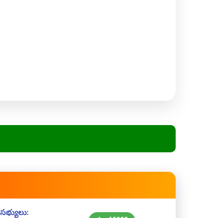
సభ్యులు: