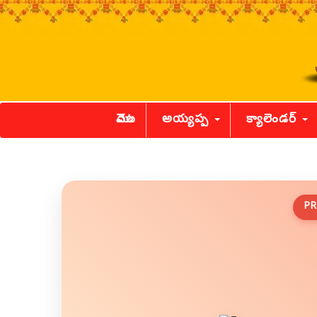
మొదట
అయ్యప్ప
క్యాలెండర్
PR