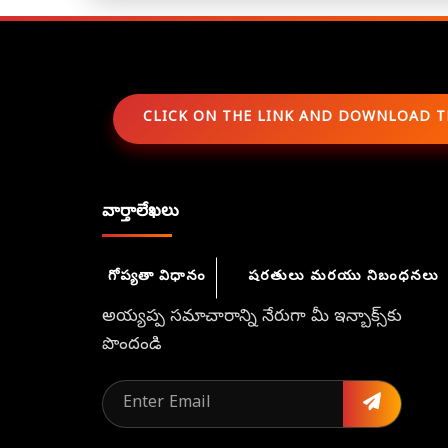
CLICK ON THE LINK AND DOWNLOAD T
వార్తాలేఖలు
గోప్యతా విధానం
షరతులు మరయు నిబంధనలు
అయ్యప్ప సమాచారాన్ని నేరుగా మీ ఇన్బాక్స్‌కు
పొందండి