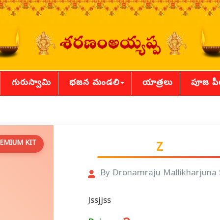
గురుస్వామి
భజన మండలి
యాత్రలు
పూజ ప
EMIUM KIT
Z
By Dronamraju Mallikharjuna
Jssjjss