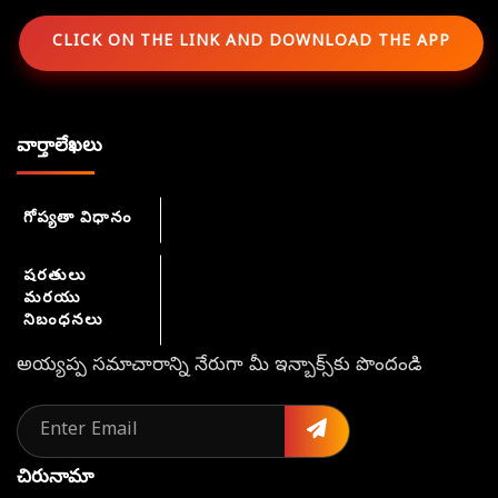
CLICK ON THE LINK AND DOWNLOAD THE APP
వార్తాలేఖలు
గోప్యతా విధానం
షరతులు
మరయు
నిబంధనలు
అయ్యప్ప సమాచారాన్ని నేరుగా మీ ఇన్బాక్స్‌కు పొందండి
చిరునామా