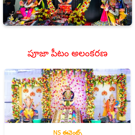
పూజా పీటం అలంకరణ
NS ఈవెంట్స్