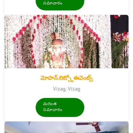
సమాచారం
మోహన్.లెట్స్గోఈవెంట్స్
Vizag, Vizag
మరింత
సమాచారం