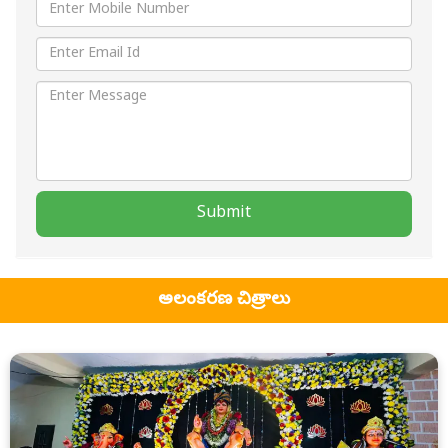
Submit
అలంకరణ చిత్రాలు