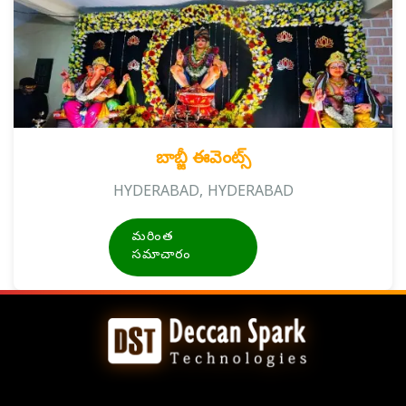
బాబ్జీ ఈవెంట్స్
HYDERABAD, HYDERABAD
మరింత
సమాచారం