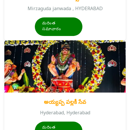
Mirzaguda janwada , HYDERABAD
మరింత
సమాచారం
అయ్యప్ప పల్లకీ సేవ
Hyderabad, Hyderabad
మరింత