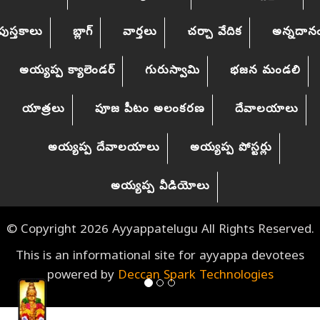
పుస్తకాలు
బ్లాగ్
వార్తలు
చర్చా వేదిక
అన్నదాన
అయ్యప్ప క్యాలెండర్
గురుస్వామి
భజన మండలి
యాత్రలు
పూజ పీటం అలంకరణ
దేవాలయాలు
అయ్యప్ప దేవాలయాలు
అయ్యప్ప పోస్టర్లు
అయ్యప్ప వీడియోలు
© Copyright 2026 Ayyappatelugu All Rights Reserved.
This is an informational site for ayyappa devotees
powered by
Deccan Spark Technologies