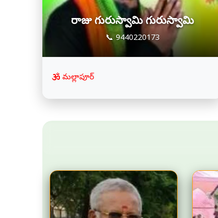
రాజు గురుస్వామి గురుస్వామి
📞 9440220173
మల్లాపూర్