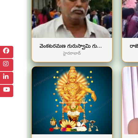
వెంకటరమణ గురుస్వామి గురుస్వామి
హైదరాబాద్