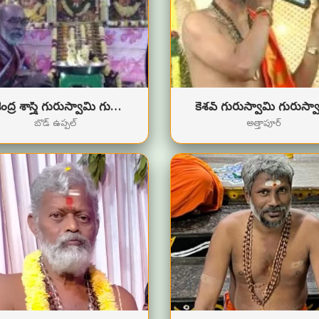
రాజేంద్ర శాస్త్రీ గురుస్వామి గురుస్వామి
కేశవ్ గురుస్వామి గురుస్వ
బొడ్ ఉప్పల్
అత్తాపూర్