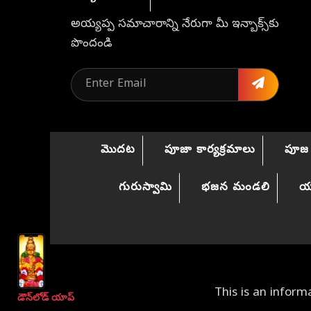
అయ్యప్ప సమాచారాన్ని నేరుగా మీ ఇన్బాక్స్‌కు
పొందండి
మొదట
పూజా కార్యక్రమాలు
పూజ 
గురుస్వామి
భజన మండలి
యా
This is an infor
డౌన్‌లోడ్ యాప్