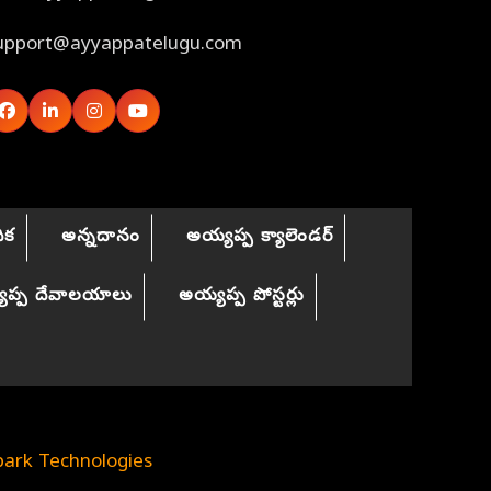
upport@ayyappatelugu.com
ిక
అన్నదానం
అయ్యప్ప క్యాలెండర్
యప్ప దేవాలయాలు
అయ్యప్ప పోస్టర్లు
ark Technologies