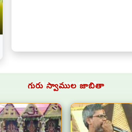
శ్రీ అయ్యప్ప స్వామి శరణం
గురు స్వాముల జాబితా