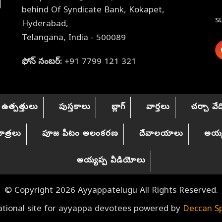
behind Of Syndicate Bank, Kokapet,
s
Hyderabad,
Telangana, India - 500089
ఫోన్ నంబర్:
+91 7799 121 321
ఉత్పత్తులు
పుస్తకాలు
బ్లాగ్
వార్తలు
చర్చా వేద
త్రలు
పూజ పీటం అలంకరణ
దేవాలయాలు
అయ్
అయ్యప్ప వీడియోలు
© Copyright 2026 Ayyappatelugu All Rights Reserved.
mational site for ayyappa devotees powered by
Deccan Sp