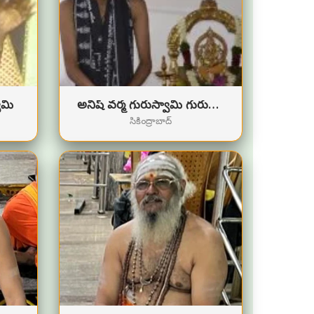
ామి
అనిష్ వర్మ గురుస్వామి గురుస్వామి
సికింద్రాబాద్