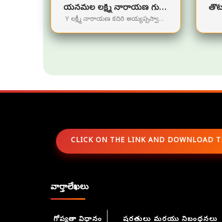
యనమల లక్ష్మీ నారాయణ గురుస్వామి లక్ష్మీ నారాయణ
Y లక్ష్మీ నారాయణ కదిరి అయ్యప్పస్వామి
టెంపుల్ కదిరి
CLICK ON THE LINK AND DOWNLOAD T
వార్తాలేఖలు
గోప్యతా విధానం
షరతులు మరయు నిబంధనలు