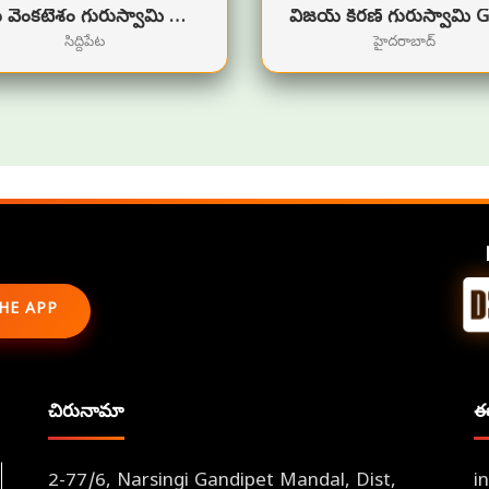
తోట వెంకటేశం గురుస్వామి వెంకటేశం
సిద్దిపేట
హైదరాబాద్
HE APP
చిరునామా
ఈ
2-77/6, Narsingi Gandipet Mandal, Dist,
i