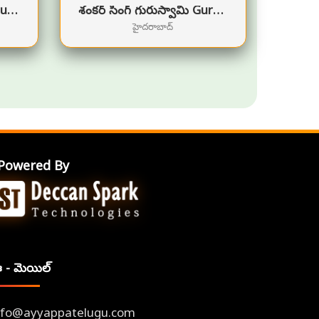
విజయ్ కిరణ్ గురుస్వామి GuruSwamy
శంకర్ సింగ్ గురుస్వామి Guru Swamy
హైదరాబాద్
Powered By
 - మెయిల్
nfo@ayyappatelugu.com