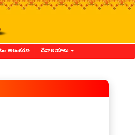
ీటం అలంకరణ
దేవాలయాలు