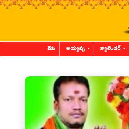
మొదట
అయ్యప్ప
క్యాలెండర్