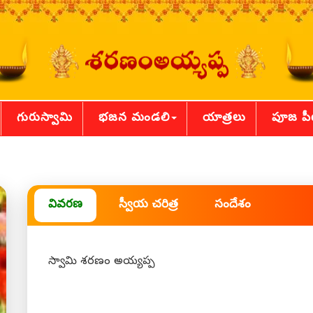
గురుస్వామి
భజన మండలి
యాత్రలు
పూజ ప
వివరణ
స్వీయ చరిత్ర
సందేశం
స్వామి శరణం అయ్యప్ప