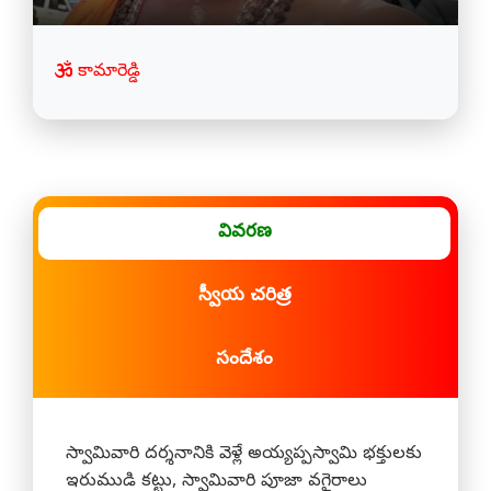
కామారెడ్డి
వివరణ
స్వీయ చరిత్ర
సందేశం
స్వామివారి దర్శనానికి వెళ్లే అయ్యప్పస్వామి భక్తులకు
ఇరుముడి కట్టు, స్వామివారి పూజా వగైరాలు