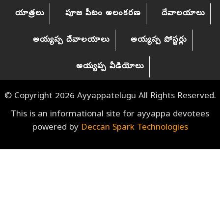
యాత్రలు
పూజ పీటం అలంకరణ
దేవాలయాలు
అయ్యప్ప దేవాలయాలు
అయ్యప్ప పోస్టర్లు
యనమల లక్ష్మీ నారాయణ గురుస్వామి లక్ష్మీ నారాయణ
Y లక్ష్మీ నారాయణ కదిరి అయ్యప్పస్వామి టెంపుల్ కదిరి
అయ్యప్ప వీడియోలు
© Copyright 2026 Ayyappatelugu All Rights Reserved.
This is an informational site for ayyappa devotees
powered by
Deccan Spark Technologies
తోట వెంకటేశం గురుస్వామి వెంకటేశం