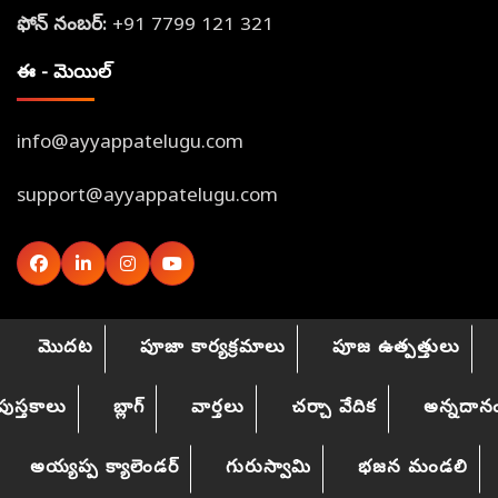
ఫోన్ నంబర్:
+91 7799 121 321
ఈ - మెయిల్
info@ayyappatelugu.com
support@ayyappatelugu.com
రాజు గురుస్వామి గురుస్వామి
మల్లాపూర్
మొదట
పూజా కార్యక్రమాలు
పూజ ఉత్పత్తులు
పుస్తకాలు
బ్లాగ్
వార్తలు
చర్చా వేదిక
అన్నదాన
అయ్యప్ప క్యాలెండర్
గురుస్వామి
భజన మండలి