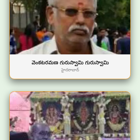
వెంకటరమణ గురుస్వామి గురుస్వామి
హైదరాబాద్