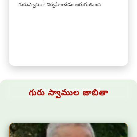
గురుస్వామిగా నిర్వహించడం జరుగుతుంది
శ్రీ అయ్యప్ప స్వామి శరణం
గురు స్వాముల జాబితా