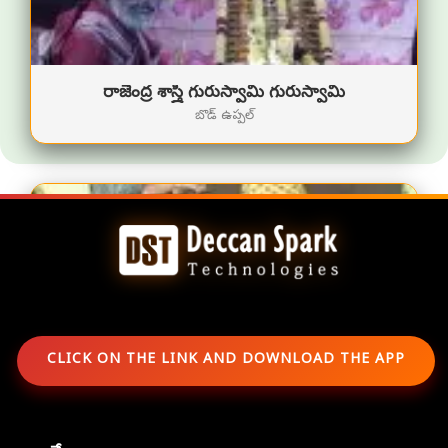
రాజేంద్ర శాస్త్రీ గురుస్వామి గురుస్వామి
బొడ్ ఉప్పల్
CLICK ON THE LINK AND DOWNLOAD THE APP
కేశవ్ గురుస్వామి గురుస్వామి