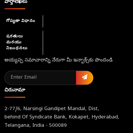
వార్తాలేఖలు
అత్తాపూర్
గోప్యతా విధానం
షరతులు
మరయు
నిబంధనలు
అయ్యప్ప సమాచారాన్ని నేరుగా మీ ఇన్బాక్స్‌కు పొందండి
చిరునామా
అనిష్ వర్మ గురుస్వామి గురుస్వామి
సికింద్రాబాద్
2-77/6, Narsingi Gandipet Mandal, Dist,
behind Of Syndicate Bank, Kokapet, Hyderabad,
Telangana, India - 500089