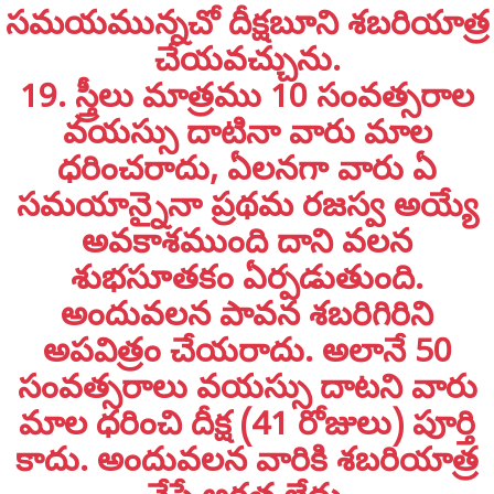
సమయమున్నచో దీక్షబూని శబరియాత్ర
చేయవచ్చును.
19. స్త్రీలు మాత్రము 10 సంవత్సరాల
వయస్సు దాటినా వారు మాల
ధరించరాదు, ఏలనగా వారు ఏ
సమయాన్నైనా ప్రథమ రజస్వ అయ్యే
అవకాశముంది దాని వలన
శుభసూతకం ఏర్పడుతుంది.
అందువలన పావన శబరిగిరిని
అపవిత్రం చేయరాదు. అలానే 50
సంవత్సరాలు వయస్సు దాటని వారు
మాల ధరించి దీక్ష (41 రోజులు) పూర్తి
కాదు. అందువలన వారికి శబరియాత్ర