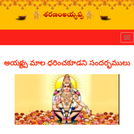
Tog
అయ్యప్ప మాల ధరించకూడని సందర్భములు