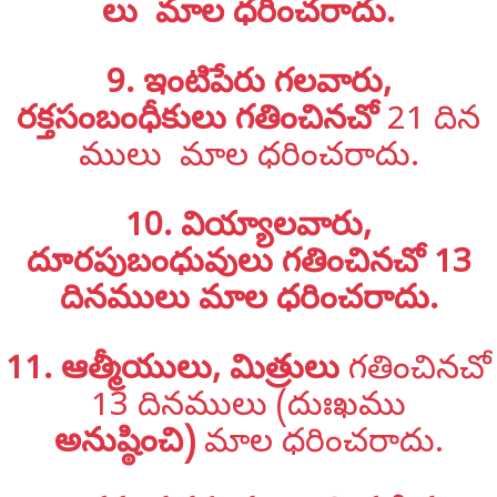
లు మాల ధరించరాదు.
9. ఇంటిపేరు గలవారు,
రక్తసంబంధీకులు
గతించినచో
21 దిన
ములు మాల ధరించరాదు.
10. వియ్యాలవారు,
దూరపుబంధువులు గతించినచో 13
దినములు మాల ధరించరాదు.
11. ఆత్మీయులు, మిత్రులు
గతించినచో
13 దినములు (దుఃఖము
అనుష్ఠించి)
మాల ధరించరాదు.