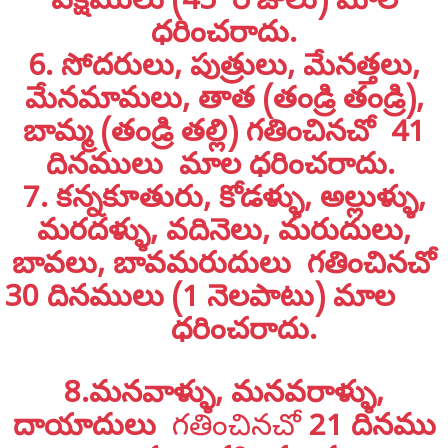
పక్షములు (45 రోజులు) మాల
ధరించరాదు.
6. సోదరులు, పుత్రులు, మేనత్తలు,
మేనమామలు, తాత (తండ్రి తండ్రి),
బామ్మ (తండ్రి తల్లి) గతించినచో 41
దినములు మాల ధరించరాదు.
7. కన్నకూతురు, కోడళ్ళు, అల్లుళ్ళు,
మరదళ్ళు, వదినెలు, మరుదులు,
బావలు, బావమరుదులు గతించినచో
30 దినములు (1 నెలపాటు) మాల
ధరించరాదు.
8.మనవాళ్ళు, మనవరాళ్ళు,
దాయాదులు
గతించినచో
21 దినము