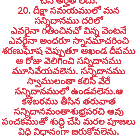
చేసే అర్హత లేదు.
20. దీక్షా సమయములో మన
సన్నిదానము దరిలో
ఎవరైనా
గతించినచో విన్న వెంటనే
ఎవరైనా అందరూ స్నానమాచరించి
శరణుఘోష చెప్పుతూ అఖండ దీపము
ఆ రోజు వెలిగించి సన్నిదానము
మూసివేయవలెను. సన్నిదానము
స్వాములంతా కలిసి వేరే
సన్నిదానములో ఉండవలెను.ఆ
కళేబరము తీసిన తరువాత
సన్నిదానమంతాశుభ్రపరచి ఆవు
పంచకముతో శుద్ధి చేసి మరల పూజలు
విధి విధానంగా జరుకోవలెను.