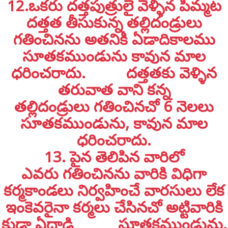
12.ఒకరు దత్తపుత్రులై వెళ్ళిన పిమ్మట
దత్తత తీసుకున్న తల్లిదండ్రులు
గతించినను అతనికి ఏడాదికాలము
సూతకముండును కావున మాల
ధరించరాదు. దత్తతకు వెళ్ళిన
తరువాత వాని కన్న
తల్లిదండ్రులు గతించినచో 6 నెలలు
సూతకముండును, కావున మాల
ధరించరాదు.
13. పైన తెలిపిన వారిలో
ఎవరు గతించినను వారికి విధిగా
కర్మకాండలు నిర్వహించే వారసులు లేక
ఇంకెవరైనా కర్మలు చేసినచో అట్టివారికి
కుడా ఏదాడి సూతకముండును.