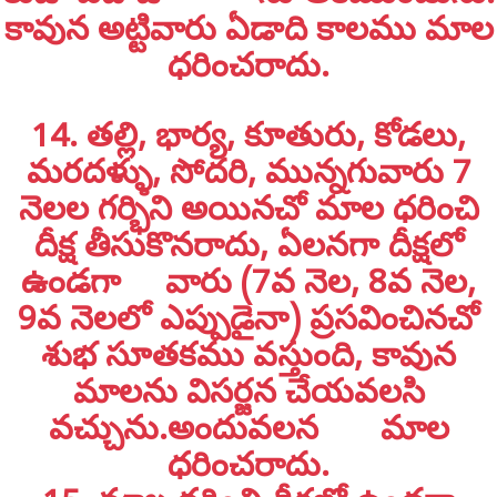
కావున అట్టివారు ఏడాది కాలము మాల
ధరించరాదు.
14. తల్లి, భార్య, కూతురు, కోడలు,
మరదళ్ళు, సోదరి, మున్నగువారు 7
నెలల గర్భిని అయినచో మాల ధరించి
దీక్ష తీసుకొనరాదు, ఏలనగా దీక్షలో
ఉండగా వారు (7వ నెల, 8వ నెల,
9వ నెలలో ఎప్పుడైనా) ప్రసవించినచో
శుభ సూతకము వస్తుంది, కావున
మాలను విసర్జన చేయవలసి
వచ్చును.అందువలన మాల
ధరించరాదు.