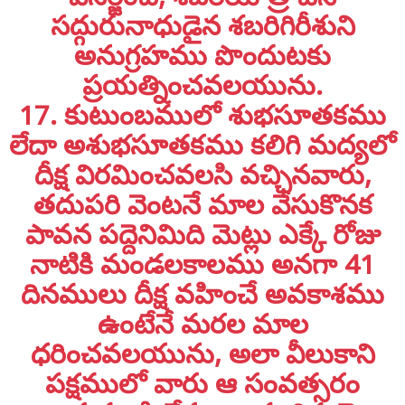
విసర్జించి, శబరియాత్ర చేసి
సద్గురునాధుడైన శబరిగిరీశుని
అనుగ్రహము పొందుటకు
ప్రయత్నించవలయును.
17. కుటుంబములో శుభసూతకము
లేదా అశుభసూతకము కలిగి మద్యలో
దీక్ష విరమించవలసి వచ్చినవారు,
తదుపరి వెంటనే మాల వేసుకొనక
పావన పద్దెనిమిది మెట్లు ఎక్కే రోజు
నాటికి మండలకాలము అనగా 41
దినములు దీక్ష వహించే అవకాశము
ఉంటేనే మరల మాల
ధరించవలయును, అలా వీలుకాని
పక్షములో వారు ఆ సంవత్సరం