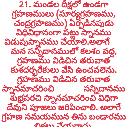
21. మండల దీక్షలో ఉండగా
గ్రహణములు (సూర్యగ్రహణము,
చంద్రగ్రహణము) ఏర్పడినపుడు
విధివిధానంగా పట్టు స్నానము
విడుపుస్నానము చేయాలి.అలాగే
మన సన్నిదానములో కలశం వద్ద,
గ్రహణము విడిచిన తరువాత
కుశదర్భరేకులు వేసి ఉంచవలెను.
గ్రహణము విడిచిన తరువాత
స్నానమాచరించి సన్నిదానము
శుభ్రపరచి స్నానమాచరించి విధిగా
దేవుని పూజలు జరిపించాలి. అలాగే
గ్రహణ సమయమున తిను బండారము