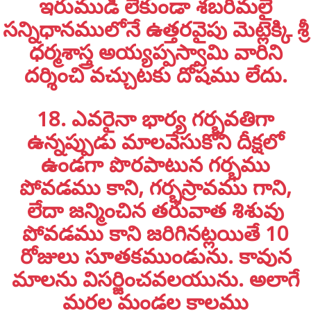
ఇరుముడి లేకుండా శబరిమలై
సన్నిధానములోనే ఉత్తరవైపు మెట్లెక్కి శ్రీ
ధర్మశాస్త్ర అయ్యప్పస్వామి వారిని
దర్శించి వచ్చుటకు దోషము లేదు.
18. ఎవరైనా భార్య గర్భవతిగా
ఉన్నప్పుడు మాలవేసుకొని దీక్షలో
ఉండగా పొరపాటున గర్భము
పోవడము కాని, గర్భస్రావము గాని,
లేదా జన్మించిన తరువాత శిశువు
పోవడము కాని జరిగినట్లయితే 10
రోజులు సూతకముండును. కావున
మాలను విసర్జించవలయును. అలాగే
మరల మండల కాలము