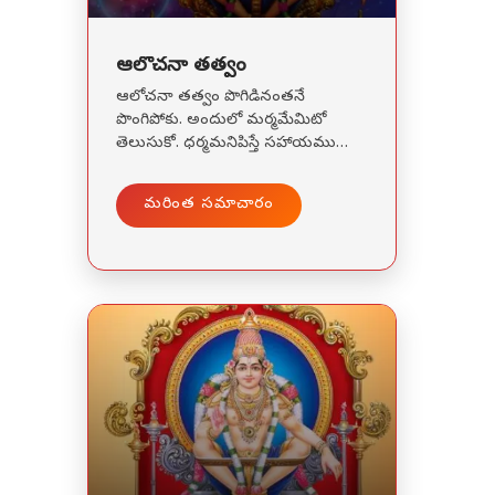
ఆలోచనా తత్వం
ఆలోచనా తత్వం పొగిడినంతనే
పొంగిపోకు. అందులో మర్మమేమిటో
తెలుసుకో. ధర్మమనిపిస్తే సహాయము
చెయ్యి, అధర్మమనిపిస్తే వదిలి వెయ్యి.
జీవులపై ప్రేమను చూపండి-దేవుని
మరింత సమాచారం
ప్రేమను పొందండి. సరియైన మార్గములో
నడవని వారు దేనిని సద్వినియోగము
చేసుకోలేరు. జీవితానికి ప్రోత్సాహకర
మాటలు అమృతాన్నిచ్చి, వెలుగు
మార్గాలను చూపగలవు. ప్రేరణ
ఉవయోగకరమైనదైతే ఉన్నత స్థానానికి
తీసుకెళుతుంది. నిరుపయోగకరమైనదైతే
నిలువునా పతనము చేయగలదు.
ఇంట్లోపెట్టి పూజించే దేవుని పంచలోహ
విగ్రహాలు ఇంటి యజమాని బ్రొటనవ్రేలి
పరిమాణంలోనే ఉండాలి. ఆ సైజుకంటే
పెద్దదిగా ఉండకూడదు, ఉండినచో దానికి
తగిన రీతిగా ఆరాధనలు చేయవలసి