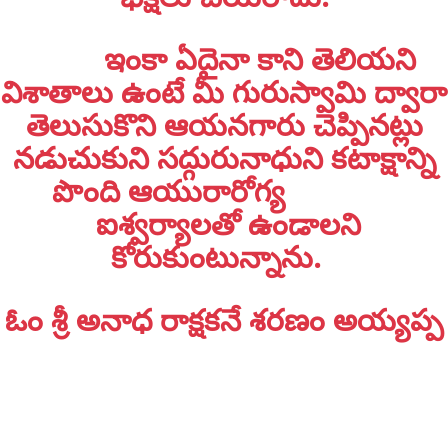
భిక్షలు చేయరాదు.
ఇంకా ఏదైనా కాని తెలియని
విశాతాలు ఉంటే మీ గురుస్వామి ద్వారా
తెలుసుకొని ఆయనగారు చెప్పినట్లు
నడుచుకుని సద్గురునాధుని కటాక్షాన్ని
పొంది ఆయురారోగ్య
ఐశ్వర్యాలతో ఉండాలని
కోరుకుంటున్నాను.
ఓం శ్రీ అనాధ రాక్షకనే శరణం అయ్యప్ప