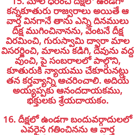
15. మాల ధరించి దీక్షలో ఉండగా
కన్నకూతురు రాజ్వరాలు అయితే ఆ
వార్త వినగానే తాను ఎన్ని దినములు
దీక్ష ముగించినానను, వెంటనే దీక్ష
విరమించి, గురుస్వామి ద్వారా మాల
విసరర్జించి, మాలను కడిగి, దేవును వద్ద
వుంచి, పై సంబరాలలో పాల్గొని,
కూతురుకి న్యాయము చేకూరునట్లు
తన కర్తవ్యాన్ని ఆచరించాలి. అదియే
అయ్యప్పకు ఆనందదాయకము,
భక్తులకు శ్రేయదాయకం.
16. దీక్షలో ఉండగా బందువర్గాదులలో
ఎవరైన గతించినను ఆ వార్త