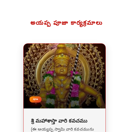
అయప్ప పూజా కార్యక్రమాలు
పూజ
శ్రీ మహాశాస్తా వారి కవచము
(ఈ అయ్యప్ప స్వామి వారి కవచమును