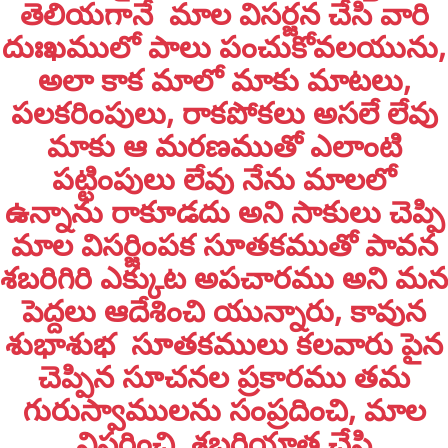
తెలియగానే మాల విసర్జన చేసి వారి
దుఃఖములో పాలు పంచుకోవలయును,
అలా కాక మాలో మాకు మాటలు,
పలకరింపులు, రాకపోకలు అసలే లేవు
మాకు ఆ మరణముతో ఎలాంటి
పట్టింపులు లేవు నేను మాలలో
ఉన్నాను రాకూడదు అని సాకులు చెప్పి
మాల విసర్జింపక సూతకముతో పావన
శబరిగిరి ఎక్కుట అపచారము అని మన
పెద్దలు ఆదేశించి యున్నారు, కావున
శుభాశుభ సూతకములు కలవారు పైన
చెప్పిన సూచనల ప్రకారము తమ
గురుస్వాములను సంప్రదించి, మాల